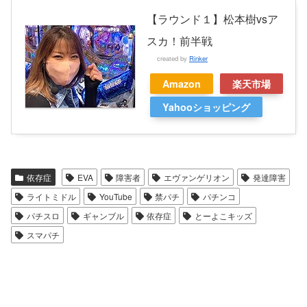
【ラウンド１】松本樹vsア
スカ！前半戦
created by
Rinker
Amazon
楽天市場
Yahooショッピング
依存症
EVA
障害者
エヴァンゲリオン
発達障害
ライトミドル
YouTube
禁パチ
パチンコ
パチスロ
ギャンブル
依存症
とーよこキッズ
スマパチ