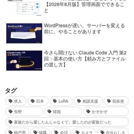
【2026年8月版】管理画面でできるこ
と
WordPressが遅い。サーバーを変える
前に、やることがあります
今さら聞けない Claude Code 入門 第2
回：基本の使い方【頼み方とファイル
の渡し方】
タグ
求人
日本
LoRA
相談支援
筋疾患
長野
韓国
かぞかぞ
家族だから愛したんじゃなくて、愛したのが家族だった
錦戸亮
就職
会話
カメラ
自分らしさ