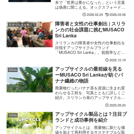
本で「世界は豊かになった」という言葉
は偽善に聞こえる。オックスフォード大
学の調査グループOWIDのデータを元
2026.02.24
2026.03.06
に、1分間に10人の子供が死ぬ残酷な現実
と、それでも人類が成し遂げてきた進歩
障害者と女性の仕事創出 | スリラ
生きづらさを抱えて
の矛盾を読み解きます。
ンカの社会課題に挑むMUSACO
Sri Lanka
スリランカの障害者や女性の仕事創出を
目指すアップサイクルブランド
「MUSACO Sri Lanka」。貧困率などの
統計から社会背景を分析し「誰もが地域
2025.10.19
の一員として認められる社会」への取り
組みをご紹介。
アップサイクルの最前線を見る
SDGs
ーMUSACO Sri Lankaが紡ぐバ
ナナ繊維の物語
廃棄物だったバナナ茎を資源に生まれ変
わらせる工程を、写真とともに詳しくご
紹介。スリランカ発のアップサイクルブ
ランド「MUSACO Sri Lanka」の、バナ
2025.09.20
ナの茎から糸を紡ぐエコな手仕事は地球
環境を守る取り組みのひとつとして注目
アップサイクル製品とは？注目ブ
SDGs
されています。
ランドと成功事例を紹介
アップサイクルとは、廃棄物に新たな価
値を加えて再利用するサステナブルな取