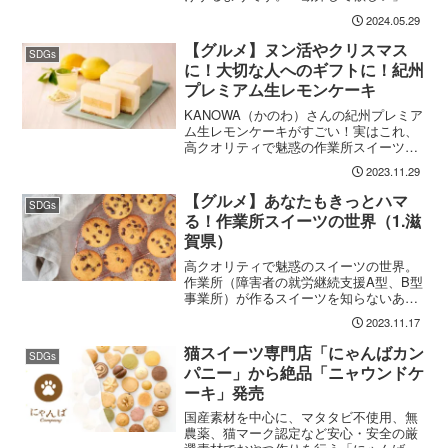
思うのも束の間にしておきまして、では
2024.05.29
どういう手が取れるか。
【グルメ】ヌン活やクリスマス
SDGs
に！大切な人へのギフトに！紀州
プレミアム生レモンケーキ
KANOWA（かのわ）さんの紀州プレミア
ム生レモンケーキがすごい！実はこれ、
高クオリティで魅惑の作業所スイーツな
のです。アフタヌーンティーやクリスマ
2023.11.29
スパーティーのお供に、そしてギフトに
も良し。
【グルメ】あなたもきっとハマ
SDGs
る！作業所スイーツの世界（1.滋
賀県）
高クオリティで魅惑のスイーツの世界。
作業所（障害者の就労継続支援A型、B型
事業所）が作るスイーツを知らないあな
たは人生、損をしている？！第1回目は滋
2023.11.17
賀県。
猫スイーツ専門店「にゃんばカン
SDGs
パニー」から絶品「ニャウンドケ
ーキ」発売
国産素材を中心に、マタタビ不使用、無
農薬、猫マーク認定など安心・安全の厳