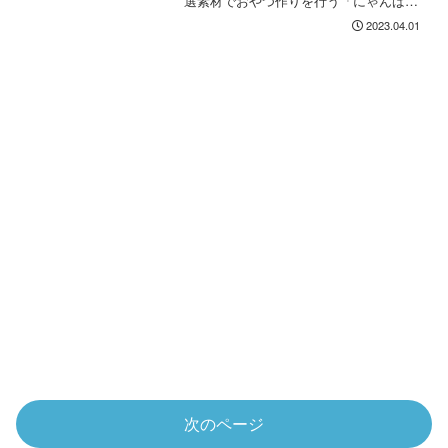
選素材でおやつ作りを行う「にゃんばカ
ンパニー」さん。今回は新発売の「ニャ
2023.04.01
ウンドケーキ」をご紹介。#エイプリルフ
ール
次のページ