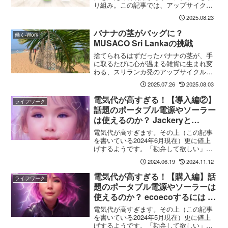
り組み。この記事では、アップサイクル
の意味、始め方、注目ブランドまでわか
2025.08.23
りやすく解説します。環境にやさしい暮
らしを始めたい方必見！
バナナの茎がバッグに？
働く-Work
MUSACO Sri Lankaの挑戦
捨てられるはずだったバナナの茎が、手
に取るたびに心が温まる雑貨に生まれ変
わる、スリランカ発のアップサイクルブ
ランド。貧困地域の障害者・女性の自立
2025.07.26
2025.08.03
を目指す活動の歩みと製品の魅力に迫り
ます。
電気代が高すぎる！【導入編②】
ライフワーク
話題のポータブル電源やソーラー
は使えるのか？ Jackeryと
Ecoflowを購入してみた
電気代が高すぎます。その上（この記事
を書いている2024年6月現在）更に値上
げするようです。「勘弁して欲しい」で
はどういう手が取れるか。
2024.06.19
2024.11.12
電気代が高すぎる！【購入編】話
ライフワーク
題のポータブル電源やソーラーは
使えるのか？ ecoecoするには +
災害時への対応
電気代が高すぎます。その上（この記事
を書いている2024年5月現在）更に値上
げするようです。「勘弁して欲しい」と