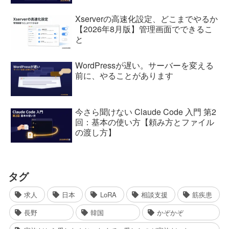
Xserverの高速化設定、どこまでやるか
【2026年8月版】管理画面でできるこ
と
WordPressが遅い。サーバーを変える
前に、やることがあります
今さら聞けない Claude Code 入門 第2
回：基本の使い方【頼み方とファイル
の渡し方】
タグ
求人
日本
LoRA
相談支援
筋疾患
長野
韓国
かぞかぞ