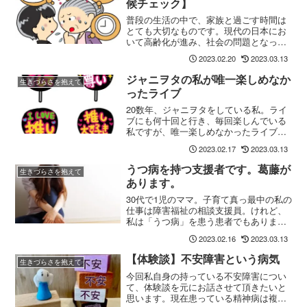
候チェック】
普段の生活の中で、家族と過ごす時間は
とても大切なものです。現代の日本にお
いて高齢化が進み、社会の問題となって
います。その中で、現代では認知症を患
2023.02.20
2023.03.13
う方も増えてきていることが挙げられま
す。大切な家族をどのように守るのか、
ジャニヲタの私が唯一楽しめなか
生きづらさを抱えて
そしてどのような症状があるのか、この
ったライブ
記事ではそんな認知症を予防方法をお伝
えします。少しでも、参考になれば幸い
20数年、ジャニヲタをしている私。ライ
です。
ブにも何十回と行き、毎回楽しんでいる
私ですが、唯一楽しめなかったライブが
ありました。複数のジャニーズグループ
2023.02.17
2023.03.13
が好きで（いわゆる掛け持ち）ライブも
何度も行っています。毎回、大満足で幸
うつ病を持つ支援者です。葛藤が
生きづらさを抱えて
せいっぱいな気持ちになるライブです
あります。
が、楽しめなかったライブがあります。
理由は「うつ」だから。
30代で1児のママ。子育て真っ最中の私の
仕事は障害福祉の相談支援員。けれど、
私は「うつ病」を患う患者でもありま
す。私は、現在30代で3歳児の子育てをし
2023.02.16
2023.03.13
ています。仕事は、障害福祉分野の相談
支援員。大学で勉強し、社会福祉士、精
【体験談】不安障害という病気
生きづらさを抱えて
神保健福祉士を持って働いています。
今回私自身の持っている不安障害につい
て、体験談を元にお話させて頂きたいと
思います。現在患っている精神病は複数