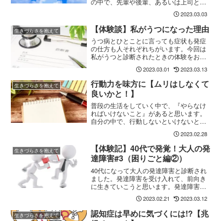
の中で、先輩や後輩、あるいは上司との
普段の会話、言動で不快に感じること
2023.03.03
は、他の人も同じく感じたりしているこ
ともあるようです。そのような時に、し
【体験談】私がうつになった理由
生きづらさを抱えて
っかりと自分らしく生きていくために
うつ病とひとことに言っても症状も発症
は、どんなことが必要なのでしょうか?日
の仕方も人それぞれちがいます。今回は
本の企業において、どのようなことが実
私がうつと診断されたときの体験をお話
際に問題となっているのか、今回は職場
したいと思います。
について深掘りしていこうと思います。
2023.03.01
2023.03.13
ぜひ、この記事を読んで実際に［働きず
らい環境］の実態を知ってください。
行動力を味方に【ムリはしなくて
生きづらさを抱えて
良いかと！】
普段の生活をしていく中で、『やらなけ
ればいけないこと』があると思います。
自分の中で、行動しないといけないと考
えても、中々行動に移すことができない
2023.02.28
人もいるのではないでしょうか?インプッ
トとアウトプットが大切とよく聞きます
【体験記】40代で発覚！大人の発
生きづらさを抱えて
が、アウトプットこそが行動することな
達障害#3（困りごと編②）
のです。『頭で考えている時間があれ
ば、実際に行動をしてみる』そのような
40代になって大人の発達障害と診断され
気持ちを長期的に行える人は数少ないの
ました。発達障害を受け入れて、前向き
ではないでしょうか?
に生きていこうと思います。発達障害が
持つ特性で困ったことをご紹介します。
2023.02.21
2023.03.12
認知症は早めに気づくには!?【兆
生きづらさを抱えて