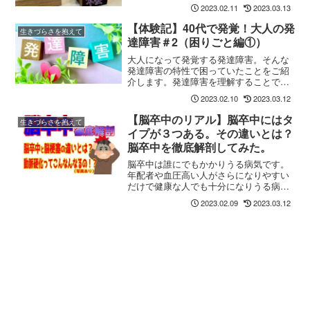
あるのですが(というより大体精神疾患は
2023.02.11
2023.03.13
何かしらと併発しやすいと思っています)
その中の一つ、「不安障害」というもの
【体験記】40代で発覚！大人の発
生きづらさを抱えて
がどういったものなのか、また私自身が
達障害＃2（困りごと編①）
感じている事を書いていこうと思いま
す。
大人になって発覚する発達障害。そんな
発達障害の特性で困っていたことをご紹
介します。発達障害を理解することで回
避できるストレスもあります。私の体験
2023.02.10
2023.03.12
でお役に立ちそうなものがあれば、ぜひ
取り入れてみてください。
【脳卒中のリアル】脳卒中にはタ
生きづらさを抱えて
イプが３つある。その違いとは？
脳卒中を徹底解剖してみた。
脳卒中は誰にでもかかりうる病気です。
年配者や血圧高い人がさらになりやすい
だけで健康な人でも十分になりうる病気
です。今日は脳卒中を徹底解剖して何故
2023.02.09
2023.03.12
なりやすいのか？を知ってもらえるとう
れしいです。