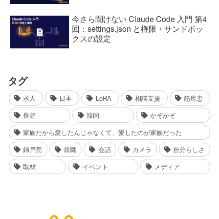
今さら聞けない Claude Code 入門 第4
回：settings.json と権限・サンドボッ
クスの設定
タグ
求人
日本
LoRA
相談支援
筋疾患
長野
韓国
かぞかぞ
家族だから愛したんじゃなくて、愛したのが家族だった
錦戸亮
就職
会話
カメラ
自分らしさ
取材
イベント
メディア