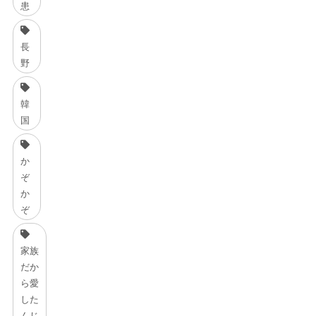
患
長
野
韓
国
か
ぞ
か
ぞ
家族
だか
ら愛
した
んじ