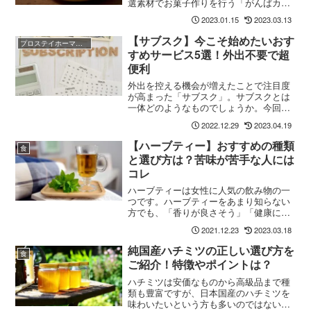
選素材でお菓子作りを行う「がんばカン
パニー」さん。今回は「れもんクッキ
2023.01.15
2023.03.13
ー」をご紹介。仕事や勉強の合間にリフ
レッシュするのに最適。
【サブスク】今こそ始めたいおす
プロステイホーマーの道
すめサービス5選！外出不要で超
便利
外出を控える機会が増えたことで注目度
が高まった「サブスク」。サブスクとは
一体どのようなものでしょうか。今回は
サブスクの解説や、新たなサブスクを探
2022.12.29
2023.04.19
している方におすすめのサービスをご紹
介。気になるサブスクを見つけたら、是
【ハーブティー】おすすめの種類
食
非利用しましょう。
と選び方は？苦味が苦手な人には
コレ
ハーブティーは女性に人気の飲み物の一
つです。ハーブティーをあまり知らない
方でも、「香りが良さそう」「健康に良
さそう」といったイメージがあるのでは
2021.12.23
2023.03.18
ないでしょうか？今回はハーブティの種
類とおすすめの選び方をご紹介します。
純国産ハチミツの正しい選び方を
食
ご紹介！特徴やポイントは？
ハチミツは安価なものから高級品まで種
類も豊富ですが、日本国産のハチミツを
味わいたいという方も多いのではないで