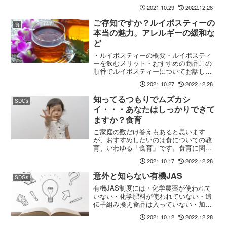
しょうか？今回は純国産ハチミツの正し
2021.10.29
2022.12.28
い選び方や特徴をご紹介！注目したいポ
イントをおさえて、良質なハチミツを手
ご存知ですか？ルイボスティーの
食
に入れましょう。
本当の魅力。アレルギーの緩和な
ど
・ルイボスティーの概要・ルイボスティ
ーを飲むメリット・おすすめの商品この
順番でルイボスティーについてお話しし
ていきます。この記事を最後まで読んで
2021.10.27
2022.12.28
いただけるとルイボスティーについての
知識を得られるとともに始め方までわか
知ってるつもりでムズカシ
SDGs
りますので、最後までお付き合いいただ
イ・・・あなたはしっかりできて
ければ幸いです。
ますか？食育
ご家庭の数だけ答えもあると思います
が、おすすめしたいのは食についての教
育、いわゆる「食育」です。食育に関し
ては2005年に「食育基本法」という法律
2021.10.17
2022.12.28
も作られるなど、国としても推進してい
く方向性が示されている教育です。ぜひ
意外と知らない有機JAS
SDGs
ご一読ください。
有機JAS制度には・化学農薬が使われて
いない・化学肥料が使われていない・遺
伝子組み換え食品は入っていない・加工
食品や畜産物にもつけられるこういった
2021.10.12
2022.12.28
特徴があります。有機JASによって認証