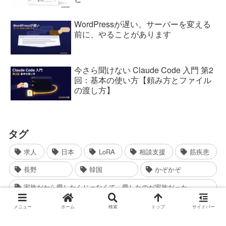
WordPressが遅い。サーバーを変える
前に、やることがあります
今さら聞けない Claude Code 入門 第2
回：基本の使い方【頼み方とファイル
の渡し方】
タグ
求人
日本
LoRA
相談支援
筋疾患
長野
韓国
かぞかぞ
家族だから愛したんじゃなくて、愛したのが家族だった
錦戸亮
就職
会話
カメラ
自分らしさ
メニュー
ホーム
検索
トップ
サイドバー
取材
イベント
メディア