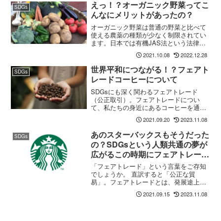
されている有機食品はSDGsとも深く関
えっ！？オーガニック野菜ってこ
SDGs
わっています。
んなにメリットがあったの？
オーガニック野菜は普通の野菜と比べて
使える農薬の種類が少なく制限されてい
ます。日本では有機JAS法という法律が
制定されており、・除虫菊（昔の蚊取り
2021.10.08
2022.12.28
線香の成分ですね）・食酢こういった安
全性が高いものは使用できますが、それ
世界平和につながる！？フェアト
SDGs
以外の農薬（化学農薬など）は使えませ
レードコーヒーについて
ん。
SDGsにも深く関わるフェアトレード
（公正取引）。フェアトレードについ
て、私たちの身近にあるコーヒーを通し
て説明していこうと思います。フェアト
2021.09.20
2023.11.08
レードの歴史や、認証マークについて知
り、世界に広く目を向けていきたいもの
あのスターバックスもそうだった
SDGs
です。
の？SDGsという人類共通の夢が
広がるこの時期にフェアトレード
の解説をします。
「フェアトレード」という言葉をご存知
でしょうか。 直訳すると「公正な貿
易」。フェアトレードとは、発展途上国
との貿易において、フェアな取り引きを
2021.09.15
2023.11.08
することにより途上国の人々の生活を助
けるしくみのことです。