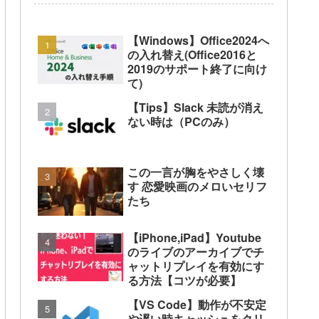
【Windows】Office2024へ
の入れ替え(Office2016と
2019のサポート終了に向け
て)
【Tips】Slack 未読が消え
ない時は（PCのみ）
この一言が胸をやさしく壊
す 恋愛映画のメロいセリフ
たち
【iPhone,iPad】Youtube
のライブのアーカイブでチ
ャットリプレイを有効にす
る方法【コツが必要】
【VS Code】動作が不安定
や遅い時キャッシュをクリ