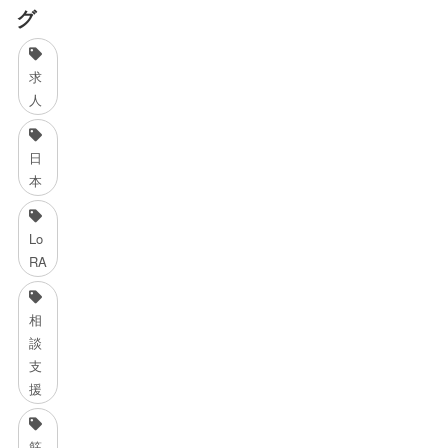
グ
求
人
日
本
Lo
RA
相
談
支
援
筋