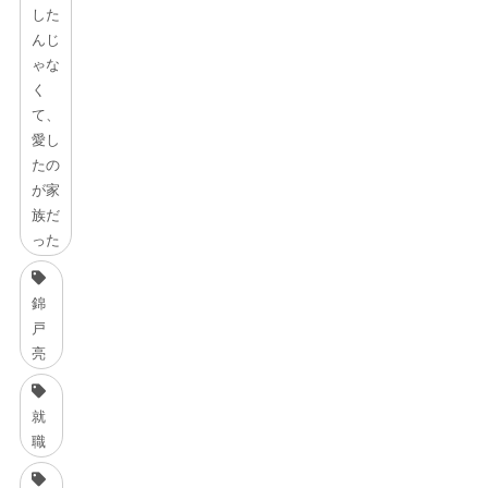
した
んじ
ゃな
く
て、
愛し
たの
が家
族だ
った
錦
戸
亮
就
職