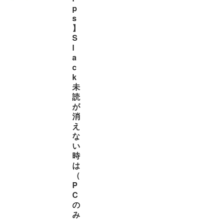
p
s
】
S
l
a
c
k
未
読
が
消
え
な
い
時
は
（
P
C
の
み