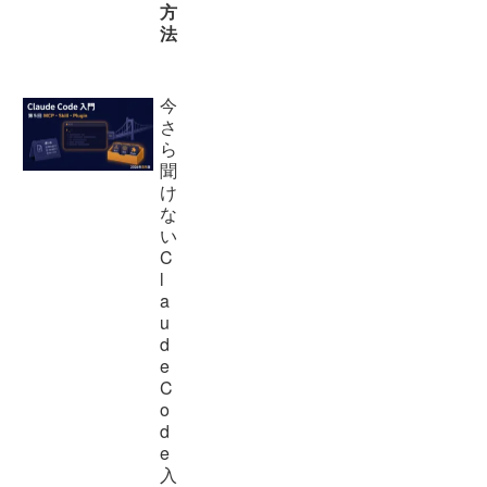
方
法
今
さ
ら
聞
け
な
い
C
l
a
u
d
e
C
o
d
e
入