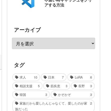
アする方法
アーカイブ
タグ
求人
10
日本
7
LoRA
6
相談支援
5
筋疾患
3
長野
3
韓国
3
かぞかぞ
3
家族だから愛したんじゃなくて、愛したのが家
2
族だった