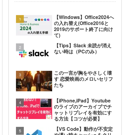
【Windows】Office2024へ
の入れ替え(Office2016と
2019のサポート終了に向け
て)
【Tips】Slack 未読が消え
ない時は（PCのみ）
この一言が胸をやさしく壊
す 恋愛映画のメロいセリフ
たち
【iPhone,iPad】Youtube
のライブのアーカイブでチ
ャットリプレイを有効にす
る方法【コツが必要】
【VS Code】動作が不安定
や遅い時キャッシュをクリ