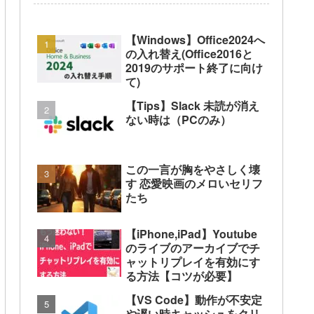
【Windows】Office2024へ
の入れ替え(Office2016と
2019のサポート終了に向け
て)
【Tips】Slack 未読が消え
ない時は（PCのみ）
この一言が胸をやさしく壊
す 恋愛映画のメロいセリフ
たち
【iPhone,iPad】Youtube
のライブのアーカイブでチ
ャットリプレイを有効にす
る方法【コツが必要】
【VS Code】動作が不安定
や遅い時キャッシュをクリ