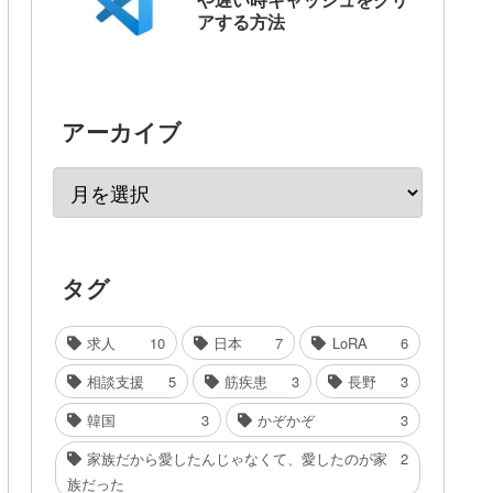
アする方法
アーカイブ
タグ
求人
10
日本
7
LoRA
6
相談支援
5
筋疾患
3
長野
3
韓国
3
かぞかぞ
3
家族だから愛したんじゃなくて、愛したのが家
2
族だった