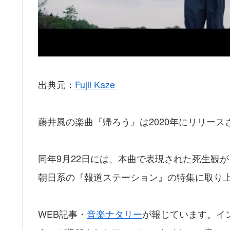
出典元：
Fujii Kaze
藤井風の楽曲『帰ろう』は2020年にリリース
同年
9月22日には、本曲で表現された死生観
が
朝日系の
『報道ステーション
』
の特集に取り
WEB記事・
音楽ナタリー
が報じています。イ