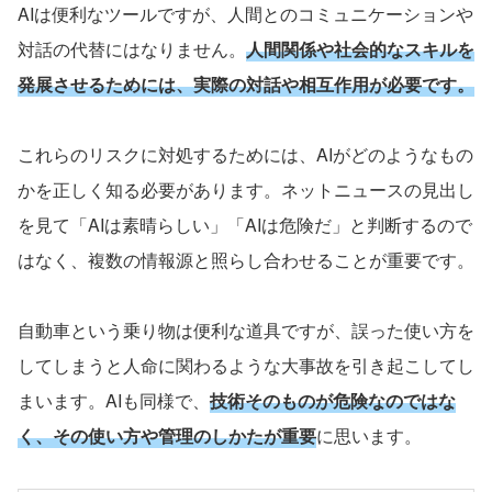
AI
は便利なツールですが、人間とのコミュニケーションや
対話の代替にはなりません。
人間関係や社会的なスキルを
発展させるためには、実際の対話や相互作用が必要です。
これらのリスクに対処するためには、
AI
がどのようなもの
かを正しく知る必要があります。ネットニュースの見出し
を見て「
AI
は素晴らしい」「
AI
は危険だ」と判断するので
はなく、複数の情報源と照らし合わせることが重要です。
自動車という乗り物は便利な道具ですが、誤った使い方を
してしまうと人命に関わるような大事故を引き起こしてし
まいます。
AI
も同様で、
技術そのものが危険なのではな
く、その使い方や管理のしかたが重要
に思います。