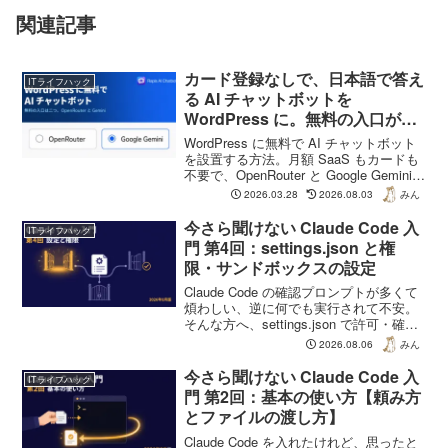
関連記事
カード登録なしで、日本語で答え
ITライフハック
る AI チャットボットを
WordPress に。無料の入口が二
つになった話
WordPress に無料で AI チャットボット
を設置する方法。月額 SaaS もカードも
不要で、OpenRouter と Google Gemini
の二つの無料枠から選べます。日本語の
2026.03.28
2026.08.03
みん
自然さで選ぶなら Gemini。実際に両方を
動かした記録と、無料枠のデータの扱い
今さら聞けない Claude Code 入
ITライフハック
まで正直に書きました。
門 第4回：settings.json と権
限・サンドボックスの設定
Claude Code の確認プロンプトが多くて
煩わしい、逆に何でも実行されて不安。
そんな方へ、settings.json で許可・確
認・禁止を振り分ける方法と、サンドボ
2026.08.06
みん
ックスの使い方を解説します。2026年8
月時点の情報です。
今さら聞けない Claude Code 入
ITライフハック
門 第2回：基本の使い方【頼み方
とファイルの渡し方】
Claude Code を入れたけれど、思ったと