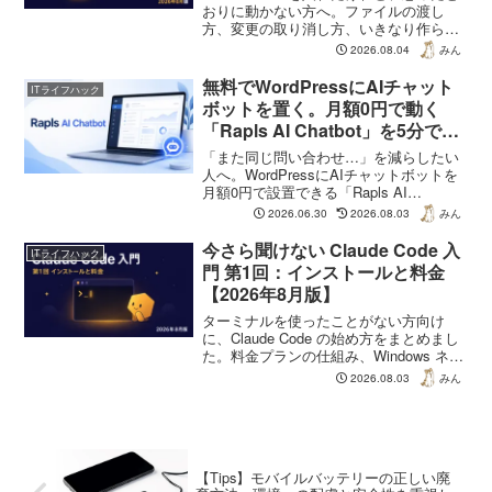
おりに動かない方へ。ファイルの渡し
方、変更の取り消し方、いきなり作らせ
ないためのプランモード、Escキーの3段
2026.08.04
みん
階の使い分けまで、2026年8月時点の情
報で解説します。
無料でWordPressにAIチャット
ITライフハック
ボットを置く。月額0円で動く
「Rapls AI Chatbot」を5分で入
れて数日使った全記録
「また同じ問い合わせ…」を減らしたい
人へ。WordPressにAIチャットボットを
月額0円で設置できる「Rapls AI
Chatbot」を実際に5分で入れて数日使っ
2026.06.30
2026.08.03
みん
た全記録。RAGでサイトの中身を学習し
訪問者の質問に自動回答。合わなければ
今さら聞けない Claude Code 入
ITライフハック
消すだけ、試さない理由がありません。
門 第1回：インストールと料金
【2026年8月版】
ターミナルを使ったことがない方向け
に、Claude Code の始め方をまとめまし
た。料金プランの仕組み、Windows ネイ
ティブと WSL の違い、公式が推奨する
2026.08.03
みん
インストール方法、最初の1回を動かすま
でを 2026年8月時点の情報で解説しま
す。
【Tips】モバイルバッテリーの正しい廃