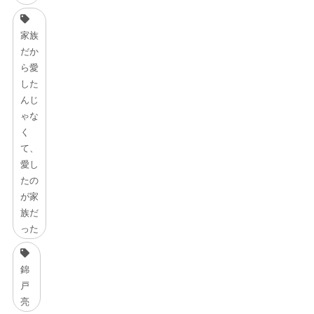
家族
だか
ら愛
した
んじ
ゃな
く
て、
愛し
たの
が家
族だ
った
錦
戸
亮