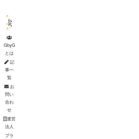
GbyG
とは
記
事一
覧
お
問い
合わ
せ
運営
法人
プラ