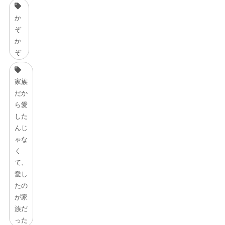
か
ぞ
か
ぞ
家族
だか
ら愛
した
んじ
ゃな
く
て、
愛し
たの
が家
族だ
った