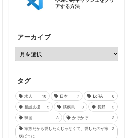
アする方法
アーカイブ
タグ
求人
10
日本
7
LoRA
6
相談支援
5
筋疾患
3
長野
3
韓国
3
かぞかぞ
3
家族だから愛したんじゃなくて、愛したのが家
2
族だった