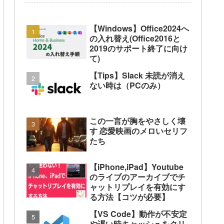
【Windows】Office2024へ
の入れ替え(Office2016と
2019のサポート終了に向け
て)
【Tips】Slack 未読が消え
ない時は（PCのみ）
この一言が胸をやさしく壊
す 恋愛映画のメロいセリフ
たち
【iPhone,iPad】Youtube
のライブのアーカイブでチ
ャットリプレイを有効にす
る方法【コツが必要】
【VS Code】動作が不安定
や遅い時キャッシュをクリ