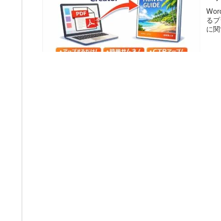
Wo
るプ
に関