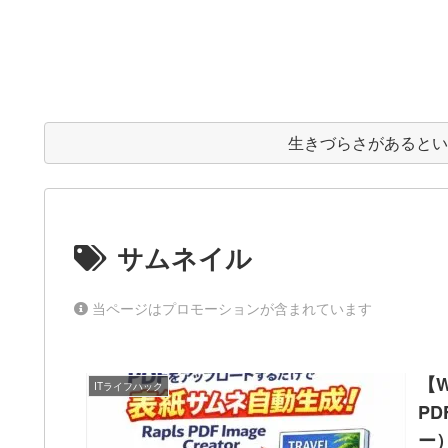
生きづらさがあると
サムネイル
当ページはプロモーションが含まれています
【W
ITライフハック
PD
ー