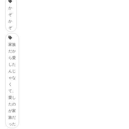
か
ぞ
か
ぞ
家族
だか
ら愛
した
んじ
ゃな
く
て、
愛し
たの
が家
族だ
った