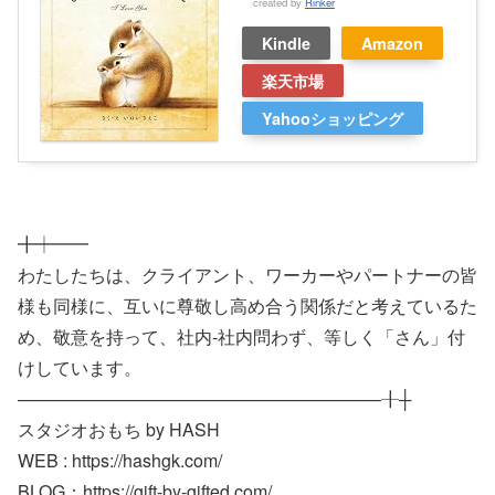
created by
Rinker
Kindle
Amazon
楽天市場
Yahooショッピング
╋┿━━
わたしたちは、クライアント、ワーカーやパートナーの皆
様も同様に、互いに尊敬し高め合う関係だと考えているた
め、敬意を持って、社内-社内問わず、等しく「さん」付
けしています。
————————————————————–╂┼
スタジオおもち by HASH
WEB : https://hashgk.com/
BLOG：https://gift-by-gifted.com/