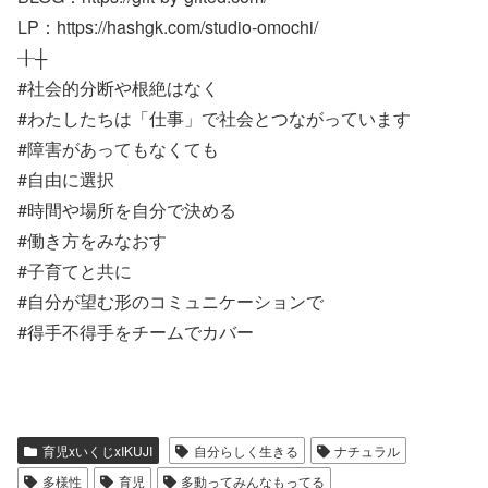
LP：https://hashgk.com/studio-omochi/
╂┼
#社会的分断や根絶はなく
#わたしたちは「仕事」で社会とつながっています
#障害があってもなくても
#自由に選択
#時間や場所を自分で決める
#働き方をみなおす
#子育てと共に
#自分が望む形のコミュニケーションで
#得手不得手をチームでカバー
育児xいくじxIKUJI
自分らしく生きる
ナチュラル
多様性
育児
多動ってみんなもってる