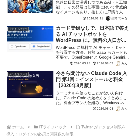
急速に日常に浸透しつつあるAI（人工知
能）。その発展は仕事面において脅威的
なイメージもあり、接し方に戸惑う人も
少なくないのでは？今回は人間である
黒野 でみを
2026.02.21
「自分」を保ちながらもうまくAIを活用
していくアイデアを考えます。
カード登録なしで、日本語で答え
ITライフハック
る AI チャットボットを
WordPress に。無料の入口が二
つになった話
WordPress に無料で AI チャットボット
を設置する方法。月額 SaaS もカードも
不要で、OpenRouter と Google Gemini
の二つの無料枠から選べます。日本語の
みん
2026.03.28
2026.08.03
自然さで選ぶなら Gemini。実際に両方を
動かした記録と、無料枠のデータの扱い
今さら聞けない Claude Code 入
ITライフハック
まで正直に書きました。
門 第1回：インストールと料金
【2026年8月版】
ターミナルを使ったことがない方向け
に、Claude Code の始め方をまとめまし
た。料金プランの仕組み、Windows ネイ
ティブと WSL の違い、公式が推奨する
みん
2026.08.03
インストール方法、最初の1回を動かすま
でを 2026年8月時点の情報で解説しま
す。
ホーム
ITライフハック
Twitter がアクセス制限を
導入：ログインの必須と閲覧数の制限