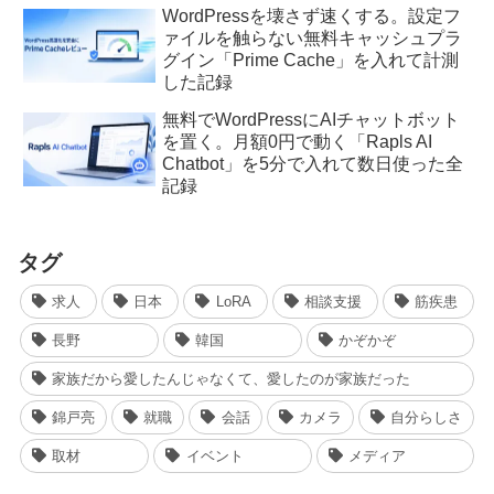
WordPressを壊さず速くする。設定フ
ァイルを触らない無料キャッシュプラ
グイン「Prime Cache」を入れて計測
した記録
無料でWordPressにAIチャットボット
を置く。月額0円で動く「Rapls AI
Chatbot」を5分で入れて数日使った全
記録
タグ
求人
日本
LoRA
相談支援
筋疾患
長野
韓国
かぞかぞ
家族だから愛したんじゃなくて、愛したのが家族だった
錦戸亮
就職
会話
カメラ
自分らしさ
取材
イベント
メディア