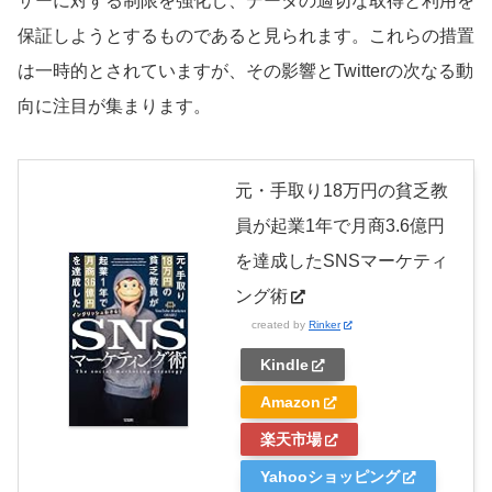
ザーに対する制限を強化し、データの適切な取得と利用を
保証しようとするものであると見られます。これらの措置
は一時的とされていますが、その影響とTwitterの次なる動
向に注目が集まります。
元・手取り18万円の貧乏教
員が起業1年で月商3.6億円
を達成したSNSマーケティ
ング術
created by
Rinker
Kindle
Amazon
楽天市場
Yahooショッピング