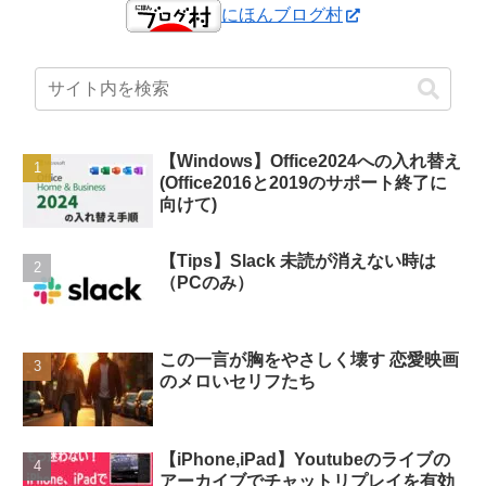
にほんブログ村
【Windows】Office2024への入れ替え
(Office2016と2019のサポート終了に
向けて)
【Tips】Slack 未読が消えない時は
（PCのみ）
この一言が胸をやさしく壊す 恋愛映画
のメロいセリフたち
【iPhone,iPad】Youtubeのライブの
アーカイブでチャットリプレイを有効