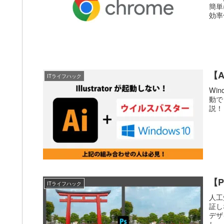
簡単
効率
【A
ITライフハック
Wi
動で
説！
【
ITライフハック
人工
証し
デザ
し」