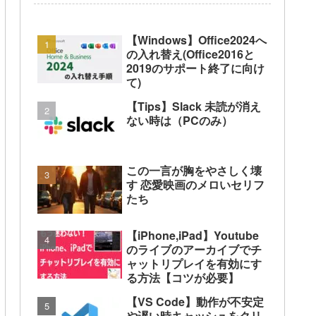
【Windows】Office2024へ
の入れ替え(Office2016と
2019のサポート終了に向け
て)
【Tips】Slack 未読が消え
ない時は（PCのみ）
この一言が胸をやさしく壊
す 恋愛映画のメロいセリフ
たち
【iPhone,iPad】Youtube
のライブのアーカイブでチ
ャットリプレイを有効にす
る方法【コツが必要】
【VS Code】動作が不安定
や遅い時キャッシュをクリ