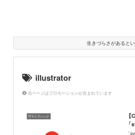
生きづらさがあると
illustrator
当ページはプロモーションが含まれています
【
ITライフハック
「s
「s