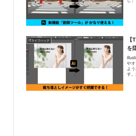
【T
ITライフハック
を
il
やオ
よう
す。