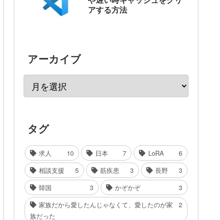
アする方法
アーカイブ
タグ
求人
10
日本
7
LoRA
6
相談支援
5
筋疾患
3
長野
3
韓国
3
かぞかぞ
3
家族だから愛したんじゃなくて、愛したのが家
2
族だった