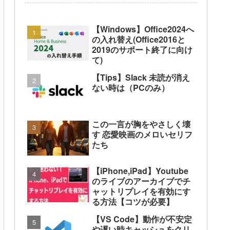
【Windows】Office2024へ
の入れ替え(Office2016と
2019のサポート終了に向け
て)
【Tips】Slack 未読が消え
ない時は（PCのみ）
この一言が胸をやさしく壊
す 恋愛映画のメロいセリフ
たち
【iPhone,iPad】Youtube
のライブのアーカイブでチ
ャットリプレイを有効にす
る方法【コツが必要】
【VS Code】動作が不安定
や遅い時キャッシュをクリ