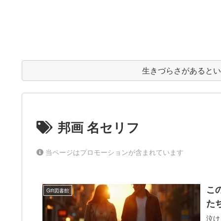
生きづらさがあると
邦画 名セリフ
当ページはプロモーションが含まれています
こ
Gift図書館
た
泣け