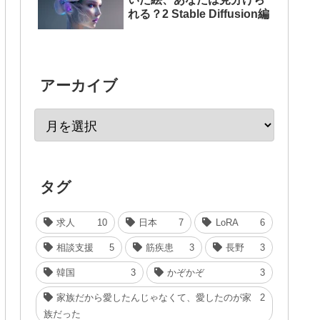
れる？2 Stable Diffusion編
アーカイブ
タグ
求人
10
日本
7
LoRA
6
相談支援
5
筋疾患
3
長野
3
韓国
3
かぞかぞ
3
家族だから愛したんじゃなくて、愛したのが家
2
族だった