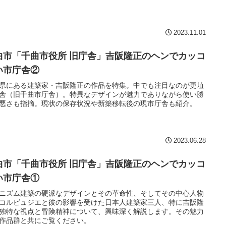
2023.11.01
曲市「千曲市役所 旧庁舎」吉阪隆正のヘンでカッコ
い市庁舎②
県にある建築家・吉阪隆正の作品を特集。中でも注目なのが更埴
舎（旧千曲市庁舎）。特異なデザインが魅力でありながら使い勝
悪さも指摘。現状の保存状況や新築移転後の現市庁舎も紹介。
2023.06.28
曲市「千曲市役所 旧庁舎」吉阪隆正のヘンでカッコ
い市庁舎①
ニズム建築の硬派なデザインとその革命性、そしてその中心人物
コルビュジエと彼の影響を受けた日本人建築家三人、特に吉阪隆
独特な視点と冒険精神について、興味深く解説します。その魅力
作品群と共にご覧ください。