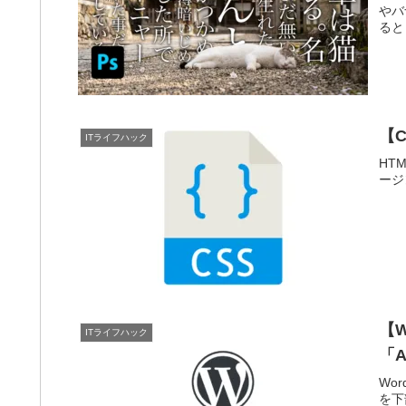
やバ
ると
【
ITライフハック
HT
ージ
【
ITライフハック
「A
Wor
を下