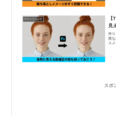
【T
ITライフハック
見
作り
然な
スメ
スポ