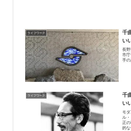
千
ライフワーク
い
長野
市庁
手の
千
ライフワーク
い
モダ
ル・
正の
的な