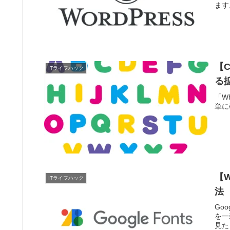
ます
【
ITライフハック
る拡
「W
単に
【W
ITライフハック
法
Go
を一
見た