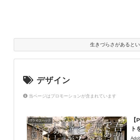
生きづらさがあると
デザイン
当ページはプロモーションが含まれています
【
ITライフハック
ト
Ad