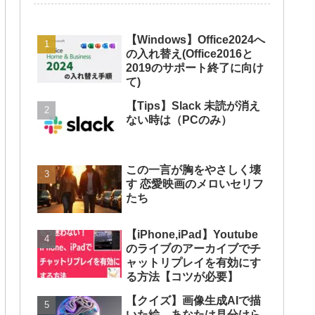
【Windows】Office2024へ
の入れ替え(Office2016と
2019のサポート終了に向け
て)
【Tips】Slack 未読が消え
ない時は（PCのみ）
この一言が胸をやさしく壊
す 恋愛映画のメロいセリフ
たち
【iPhone,iPad】Youtube
のライブのアーカイブでチ
ャットリプレイを有効にす
る方法【コツが必要】
【クイズ】画像生成AIで描
いた絵、あなたは見分けら