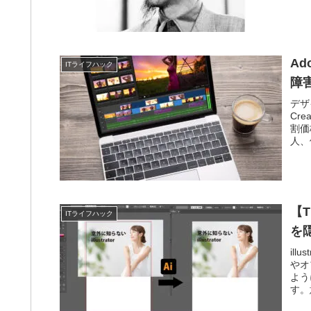
A
ITライフハック
障
デザ
Cr
割価
人、
【T
ITライフハック
を
il
やオ
よう
す。