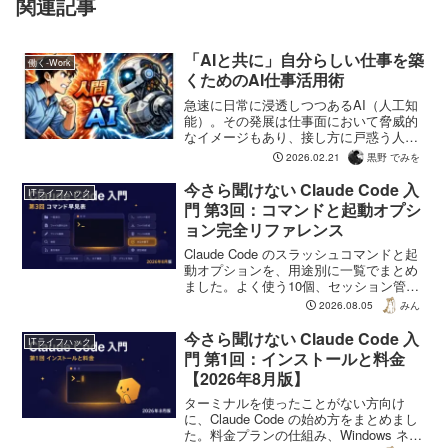
関連記事
「AIと共に」自分らしい仕事を築
働く-Work
くためのAI仕事活用術
急速に日常に浸透しつつあるAI（人工知
能）。その発展は仕事面において脅威的
なイメージもあり、接し方に戸惑う人も
少なくないのでは？今回は人間である
2026.02.21
黒野 でみを
「自分」を保ちながらもうまくAIを活用
していくアイデアを考えます。
今さら聞けない Claude Code 入
ITライフハック
門 第3回：コマンドと起動オプシ
ョン完全リファレンス
Claude Code のスラッシュコマンドと起
動オプションを、用途別に一覧でまとめ
ました。よく使う10個、セッション管
理、モデル切替、キーボード操作まで。
2026.08.05
みん
必要なときに開いて引ける形にしていま
す。2026年8月時点の情報です。
今さら聞けない Claude Code 入
ITライフハック
門 第1回：インストールと料金
【2026年8月版】
ターミナルを使ったことがない方向け
に、Claude Code の始め方をまとめまし
た。料金プランの仕組み、Windows ネイ