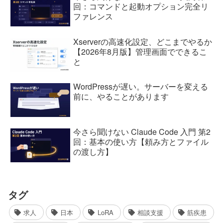
回：コマンドと起動オプション完全リ
ファレンス
Xserverの高速化設定、どこまでやるか
【2026年8月版】管理画面でできるこ
と
WordPressが遅い。サーバーを変える
前に、やることがあります
今さら聞けない Claude Code 入門 第2
回：基本の使い方【頼み方とファイル
の渡し方】
タグ
求人
日本
LoRA
相談支援
筋疾患