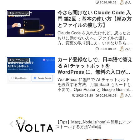
ティブと WSL の違い、公式が推奨する
2026.08.03
みん
インストール方法、最初の1回を動かすま
でを 2026年8月時点の情報で解説しま
今さら聞けない Claude Code 入
ITライフハック
す。
門 第2回：基本の使い方【頼み方
とファイルの渡し方】
Claude Code を入れたけれど、思ったと
おりに動かない方へ。ファイルの渡し
方、変更の取り消し方、いきなり作らせ
ないためのプランモード、Escキーの3段
2026.08.04
みん
階の使い分けまで、2026年8月時点の情
報で解説します。
カード登録なしで、日本語で答え
ITライフハック
る AI チャットボットを
WordPress に。無料の入口が二
つになった話
WordPress に無料で AI チャットボット
を設置する方法。月額 SaaS もカードも
不要で、OpenRouter と Google Gemini
の二つの無料枠から選べます。日本語の
2026.03.28
2026.08.03
みん
自然さで選ぶなら Gemini。実際に両方を
動かした記録と、無料枠のデータの扱い
まで正直に書きました。
【Tips】MacにNode.js(npm)を簡単にイン
ストールする方法Volta編