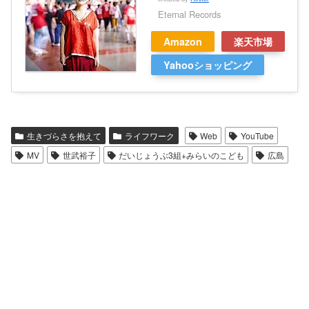
Eternal Records
Amazon
楽天市場
Yahooショッピング
生きづらさを抱えて
ライフワーク
Web
YouTube
MV
世武裕子
だいじょうぶ3組+みらいのこども
広島