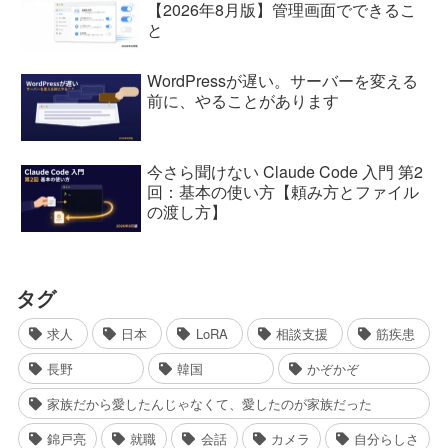
【2026年8月版】管理画面でできるこ
と
WordPressが遅い。サーバーを変える
前に、やることがあります
今さら聞けない Claude Code 入門 第2
回：基本の使い方【頼み方とファイル
の渡し方】
タグ
求人
日本
LoRA
相談支援
筋疾患
長野
韓国
かぞかぞ
家族だから愛したんじゃなくて、愛したのが家族だった
錦戸亮
就職
会話
カメラ
自分らしさ