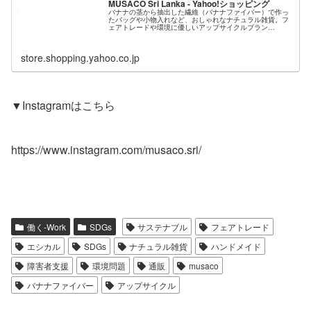
MUSACO Sri Lanka - Yahoo!ショッピング
バナナの茎から抽出した繊維（バナナファイバー）で作っ
たバッグや小物入れなど、おしゃれなナチュラル雑貨。フ
ェアトレードや環境に優しいアップサイクルブラン
ド。:MUSACO Sri Lanka - 通販 - LINEアカウント連携で
PayPay...
store.shopping.yahoo.co.jp
▼Instagramはこちら
https://www.instagram.com/musaco.sri/
働く-Work
SDGs
サステナブル
フェアトレード
エシカル
SDGs
ナチュラル雑貨
ハンドメイド
障害者支援
環境問題
通販
musaco
バナナファイバー
アップサイクル