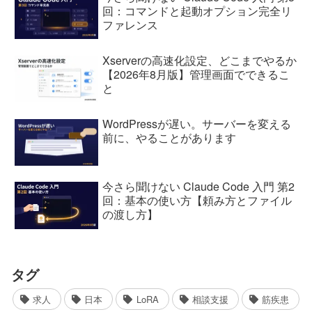
回：コマンドと起動オプション完全リ
ファレンス
Xserverの高速化設定、どこまでやるか
【2026年8月版】管理画面でできるこ
と
WordPressが遅い。サーバーを変える
前に、やることがあります
今さら聞けない Claude Code 入門 第2
回：基本の使い方【頼み方とファイル
の渡し方】
タグ
求人
日本
LoRA
相談支援
筋疾患