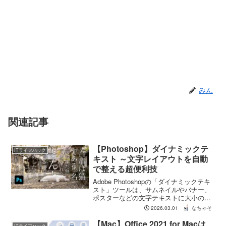
みん
関連記事
【Photoshop】ダイナミックテ
ITライフハック
キスト ～文字レイアウトを自動
で整える超便利技
Adobe Photoshopの「ダイナミックテキ
スト」ツールは、サムネイルやバナー、
ポスターなどの文字テキストに大小のサ
イズの違いを付けるときに超便利で時
2026.03.01
なちゃそ
短！手順をシンプルに分かりやすく説明
します。
【Mac】Office 2021 for Macは
ITライフハック