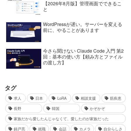
【2026年8月版】管理画面でできるこ
と
WordPressが遅い。サーバーを変える
前に、やることがあります
今さら聞けない Claude Code 入門 第2
回：基本の使い方【頼み方とファイル
の渡し方】
タグ
求人
日本
LoRA
相談支援
筋疾患
長野
韓国
かぞかぞ
家族だから愛したんじゃなくて、愛したのが家族だった
錦戸亮
就職
会話
カメラ
自分らしさ