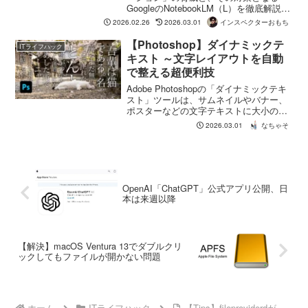
GoogleのNotebookLM（L）を徹底解説。
ソースグラウンディングで情報の信頼性
2026.02.26
2026.03.01
インスペクターおもち
を確保し、AIを「率いる」ための実務的
な技術を伝授します。
【Photoshop】ダイナミックテ
ITライフハック
キスト ～文字レイアウトを自動
で整える超便利技
Adobe Photoshopの「ダイナミックテキ
スト」ツールは、サムネイルやバナー、
ポスターなどの文字テキストに大小のサ
イズの違いを付けるときに超便利で時
2026.03.01
なちゃそ
短！手順をシンプルに分かりやすく説明
します。
OpenAI「ChatGPT」公式アプリ公開、日
本は来週以降
【解決】macOS Ventura 13でダブルクリ
ックしてもファイルが開かない問題
ホーム
ITライフハック
【Tips】fileproviderdが