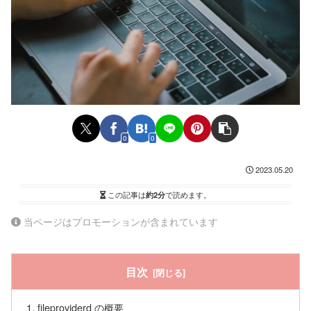
0
0
2023.05.20
この記事は
約2分
で読めます。
当ページはプロモーションが含まれています
目次
fileproviderd の概要