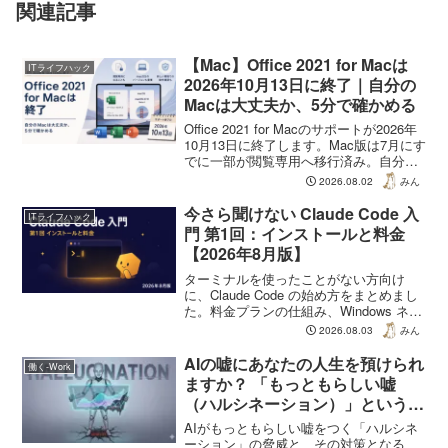
関連記事
【Mac】Office 2021 for Macは
ITライフハック
2026年10月13日に終了｜自分の
Macは大丈夫か、5分で確かめる
Office 2021 for Macのサポートが2026年
10月13日に終了します。Mac版は7月にす
でに一部が閲覧専用へ移行済み。自分の
OfficeとmacOSの組み合わせが安全かを
2026.08.02
みん
確かめる手順と、秋のmacOS 27で動く
のかをベータで検証した結果をまとめま
今さら聞けない Claude Code 入
ITライフハック
した。
門 第1回：インストールと料金
【2026年8月版】
ターミナルを使ったことがない方向け
に、Claude Code の始め方をまとめまし
た。料金プランの仕組み、Windows ネイ
ティブと WSL の違い、公式が推奨する
2026.08.03
みん
インストール方法、最初の1回を動かすま
でを 2026年8月時点の情報で解説しま
AIの嘘にあなたの人生を預けられ
働く-Work
す。
ますか？ 「もっともらしい嘘
（ハルシネーション）」という名
の侵略と、私たちが掴むべき一筋
AIがもっともらしい嘘をつく「ハルシネ
の光
ーション」の脅威と、その対策となる