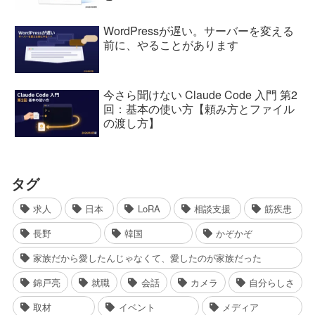
WordPressが遅い。サーバーを変える
前に、やることがあります
今さら聞けない Claude Code 入門 第2
回：基本の使い方【頼み方とファイル
の渡し方】
タグ
求人
日本
LoRA
相談支援
筋疾患
長野
韓国
かぞかぞ
家族だから愛したんじゃなくて、愛したのが家族だった
錦戸亮
就職
会話
カメラ
自分らしさ
取材
イベント
メディア