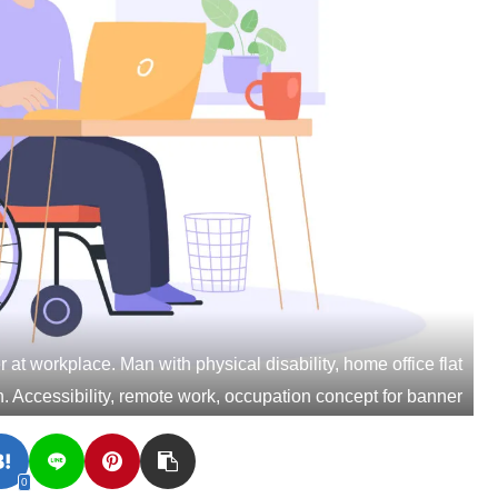
at workplace. Man with physical disability, home office flat
ion. Accessibility, remote work, occupation concept for banner
0