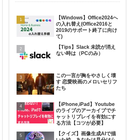
【Windows】Office2024へ
の入れ替え(Office2016と
2019のサポート終了に向け
て)
【Tips】Slack 未読が消え
ない時は（PCのみ）
この一言が胸をやさしく壊
す 恋愛映画のメロいセリフ
たち
【iPhone,iPad】Youtube
のライブのアーカイブでチ
ャットリプレイを有効にす
る方法【コツが必要】
【クイズ】画像生成AIで描
いた絵、あなたは見分けら