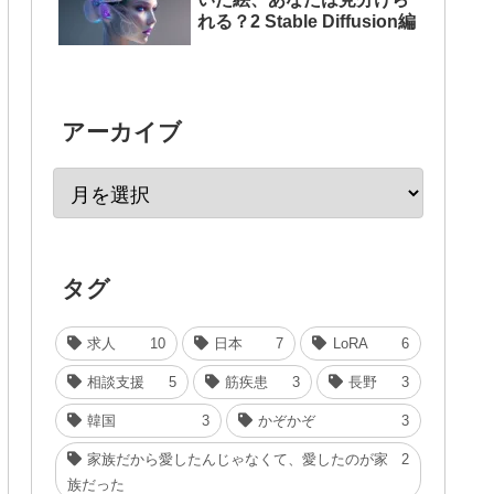
れる？2 Stable Diffusion編
アーカイブ
タグ
求人
10
日本
7
LoRA
6
相談支援
5
筋疾患
3
長野
3
韓国
3
かぞかぞ
3
家族だから愛したんじゃなくて、愛したのが家
2
族だった