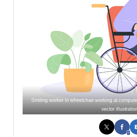
Smiling worker in wheelchair working at computer 
vector illustrat
0