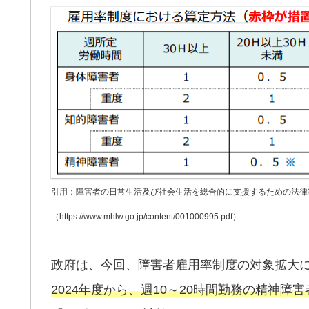
引用：障害者の日常生活及び社会生活を総合的に支援するための法律
（https://www.mhlw.go.jp/content/001000995.pdf）
政府は、今回、障害者雇用率制度の対象拡大に
2024年度から、週10～20時間勤務の精神