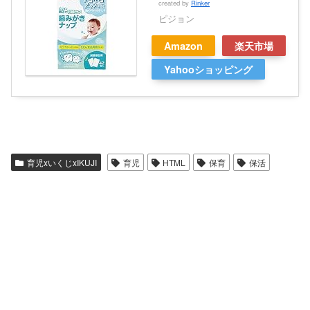
created by
Rinker
ピジョン
Amazon
楽天市場
Yahooショッピング
育児xいくじxIKUJI
育児
HTML
保育
保活