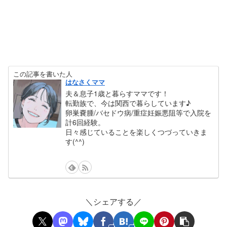
この記事を書いた人
はなさくママ
夫＆息子1歳と暮らすママです！
転勤族で、今は関西で暮らしています♪
卵巣嚢腫/バセドウ病/重症妊娠悪阻等で入院を
計6回経験。
日々感じていることを楽しくつづっていきま
す(^^)
＼シェアする／