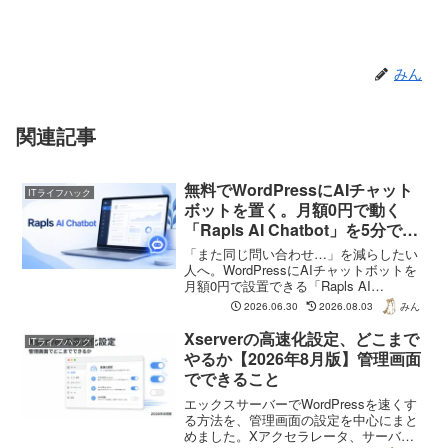
みん
関連記事
無料でWordPressにAIチャット
ITライフハック
ボットを置く。月額0円で動く
「Rapls AI Chatbot」を5分で入
れて数日使った全記録
「また同じ問い合わせ…」を減らしたい
人へ。WordPressにAIチャットボットを
月額0円で設置できる「Rapls AI
Chatbot」を実際に5分で入れて数日使っ
2026.06.30
2026.08.03
みん
た全記録。RAGでサイトの中身を学習し
訪問者の質問に自動回答。合わなければ
Xserverの高速化設定、どこまで
ITライフハック
消すだけ、試さない理由がありません。
やるか【2026年8月版】管理画面
でできること
エックスサーバーでWordPressを速くす
る方法を、管理画面の設定を中心にまと
めました。Xアクセラレータ、サーバー