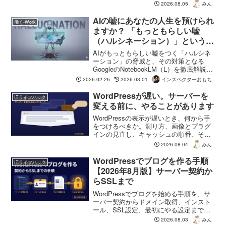
キャッシュ、ブラウザキャッシュ、PHP
2026.08.05
みん
のバージョン。そして手を出さないほう
がいい設定についても書いています。
AIの嘘にあなたの人生を預けられ
働く-Work
2026年8月時点の情報です。
ますか？ 「もっともらしい嘘
（ハルシネーション）」という名
の侵略と、私たちが掴むべき一筋
AIがもっともらしい嘘をつく「ハルシネ
の光
ーション」の脅威と、その対策となる
GoogleのNotebookLM（L）を徹底解説。
ソースグラウンディングで情報の信頼性
2026.02.26
2026.03.01
インスペクターおもち
を確保し、AIを「率いる」ための実務的
な技術を伝授します。
WordPressが遅い。サーバーを
ITライフハック
変える前に、やることがあります
WordPressの表示が遅いとき、何から手
をつけるべきか。測り方、画像とプラグ
インの見直し、キャッシュの順番、そし
てサーバーを変えるべきか否かの判断基
2026.08.04
みん
準を、プラグイン開発者の視点でまとめ
ました。2026年8月時点の情報です。
WordPressでブログを作る手順
ITライフハック
【2026年8月版】サーバー契約か
らSSLまで
WordPressでブログを始める手順を、サ
ーバー契約からドメイン取得、インスト
ール、SSL設定、最初にやる設定まで順
に解説します。ドメイン特典の指定忘れ
2026.08.03
みん
など、実際に詰まりやすい箇所も書きま