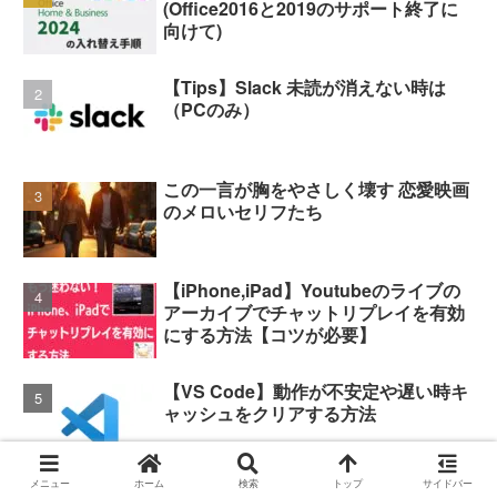
(Office2016と2019のサポート終了に
向けて)
【Tips】Slack 未読が消えない時は
（PCのみ）
この一言が胸をやさしく壊す 恋愛映画
のメロいセリフたち
【iPhone,iPad】Youtubeのライブの
アーカイブでチャットリプレイを有効
にする方法【コツが必要】
【VS Code】動作が不安定や遅い時キ
ャッシュをクリアする方法
メニュー
ホーム
検索
トップ
サイドバー