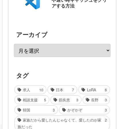
アする方法
アーカイブ
タグ
求人
10
日本
7
LoRA
6
相談支援
5
筋疾患
3
長野
3
韓国
3
かぞかぞ
3
家族だから愛したんじゃなくて、愛したのが家
2
族だった