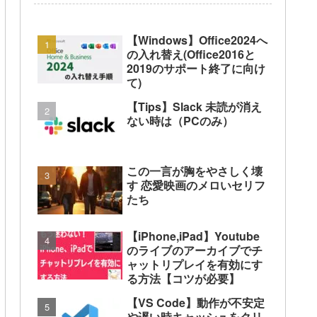
【Windows】Office2024へ
の入れ替え(Office2016と
2019のサポート終了に向け
て)
【Tips】Slack 未読が消え
ない時は（PCのみ）
この一言が胸をやさしく壊
す 恋愛映画のメロいセリフ
たち
【iPhone,iPad】Youtube
のライブのアーカイブでチ
ャットリプレイを有効にす
る方法【コツが必要】
【VS Code】動作が不安定
や遅い時キャッシュをクリ