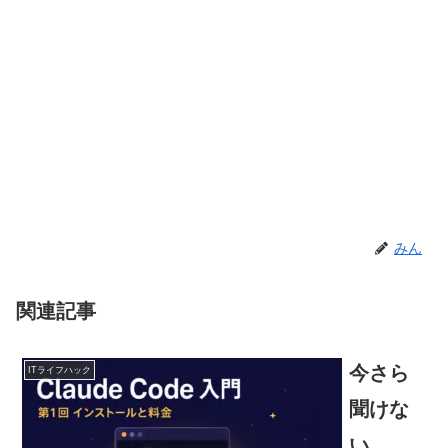
みん
関連記事
今さら
ITライフハック
聞けな
い