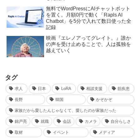
無料でWordPressにAIチャットボット
を置く。月額0円で動く「Rapls AI
Chatbot」を5分で入れて数日使った全
記録
映画『エレノアってグレイト。』誰か
の声を受け止めることで、人は孤独を
越えていく
タグ
求人
日本
LoRA
相談支援
筋疾患
長野
韓国
かぞかぞ
家族だから愛したんじゃなくて、愛したのが家族だった
錦戸亮
就職
会話
カメラ
自分らしさ
取材
イベント
メディア