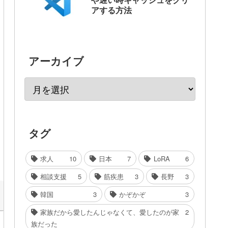
アする方法
アーカイブ
タグ
求人
10
日本
7
LoRA
6
相談支援
5
筋疾患
3
長野
3
韓国
3
かぞかぞ
3
家族だから愛したんじゃなくて、愛したのが家
2
族だった