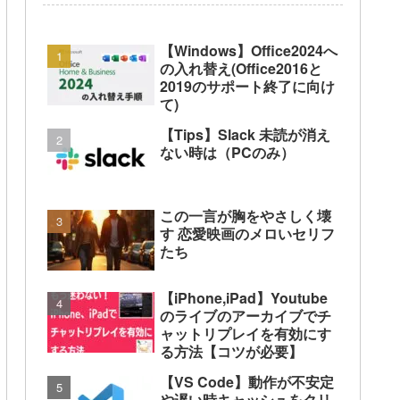
【Windows】Office2024へ
の入れ替え(Office2016と
2019のサポート終了に向け
て)
【Tips】Slack 未読が消え
ない時は（PCのみ）
この一言が胸をやさしく壊
す 恋愛映画のメロいセリフ
たち
【iPhone,iPad】Youtube
のライブのアーカイブでチ
ャットリプレイを有効にす
る方法【コツが必要】
【VS Code】動作が不安定
や遅い時キャッシュをクリ