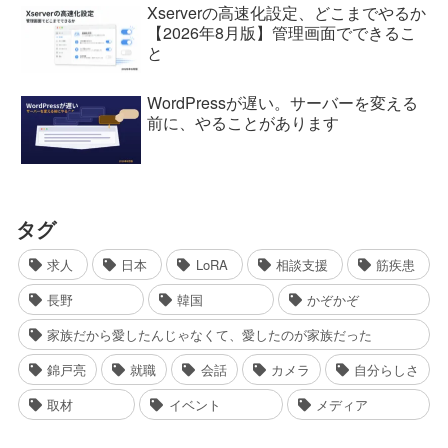
Xserverの高速化設定、どこまでやるか
【2026年8月版】管理画面でできるこ
と
WordPressが遅い。サーバーを変える
前に、やることがあります
タグ
求人
日本
LoRA
相談支援
筋疾患
長野
韓国
かぞかぞ
家族だから愛したんじゃなくて、愛したのが家族だった
錦戸亮
就職
会話
カメラ
自分らしさ
取材
イベント
メディア