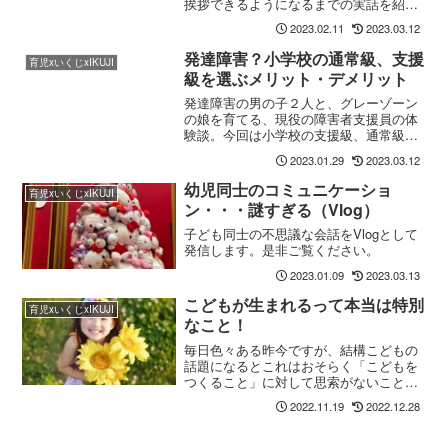
挨拶できるようになるまでの実話を紹介
します。「育て方が悪い」？「愛想が悪
2023.02.11
2023.03.12
いな」？と思われがちですが、本人はな
ぜか声がでないだけなのです。「場面緘
発達障害？小学校の通常級、支援
育児xいくじxIKUJI
黙症」という障害について解説します。
級を選ぶメリット・デメリット
発達障害の男の子２人と、グレーゾーン
の娘を育てる、現役の障害者支援員の体
験談。今回は小学校の支援級、通常級を
選ぶ際のポイントを分かりやすくご説
2023.01.29
2023.03.12
明。
幼児同士のコミュニケーショ
育児xいくじxIKUJI
ン・・・謎すぎる（Vlog）
子ども同士の不思議な会話をVlogとして
発信します。是非ご覧ください。
2023.01.09
2023.03.13
こどもが生まれるって本当は特別
育児xいくじxIKUJI
なこと！
毎日色々ある昨今ですが、結構こどもの
話題になるとこれはおそらく「こどもを
つくること」に対して思索がないことが
原因だと思ってます。ですが、誰にでも
2022.11.19
2022.12.28
こどもができるわけではないですよ。
日々疲れることも多いですが、こどもの
存在に対しては精一杯愛を与えられるよ