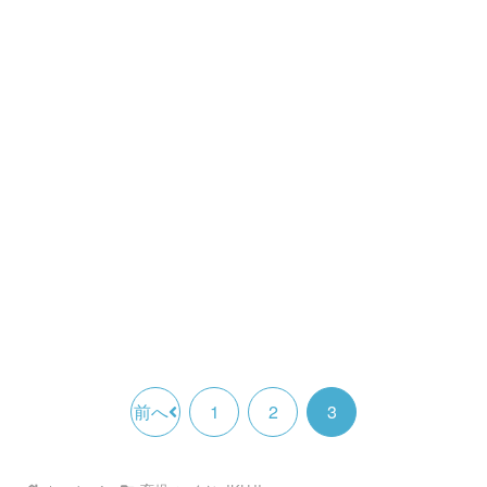
うにがんばりしょー
前へ
1
2
3