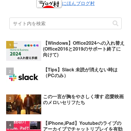
にほんブログ村
【Windows】Office2024への入れ替え
(Office2016と2019のサポート終了に
向けて)
【Tips】Slack 未読が消えない時は
（PCのみ）
この一言が胸をやさしく壊す 恋愛映画
のメロいセリフたち
【iPhone,iPad】Youtubeのライブの
アーカイブでチャットリプレイを有効